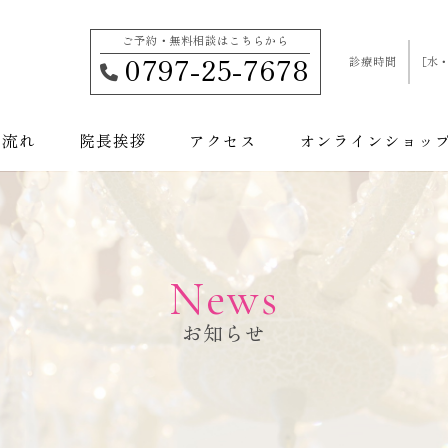
ご予約・無料相談はこちらから
0797-25-7678
診療時間
［水・
の流れ
院長挨拶
アクセス
オンラインショッ
施術から探す
お悩み
顔のお悩み
Body -ボディ-
美容皮膚科
身体のお悩み
美容外科
Facial-フェイシャル-
加齢のお悩み
美容内科
その他
News
お知らせ