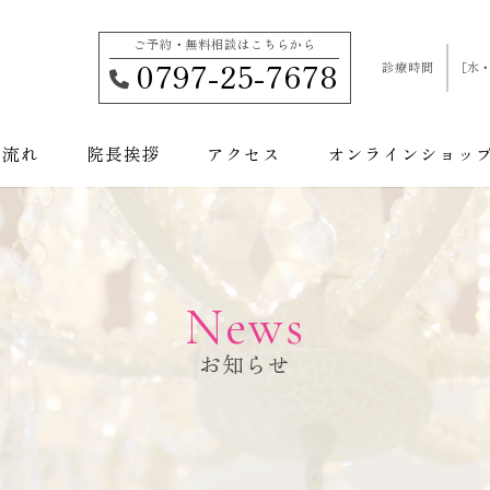
ご予約・無料相談はこちらから
0797-25-7678
診療時間
［水・
の流れ
院長挨拶
アクセス
オンラインショッ
施術から探す
お悩み
顔のお悩み
Body -ボディ-
美容皮膚科
身体のお悩み
美容外科
Facial-フェイシャル-
加齢のお悩み
美容内科
その他
News
お知らせ