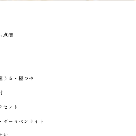
ム点滴
極うる・極つや
射
クセント
・ダーマペンライト
注射