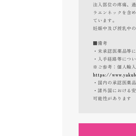
注入部位の疼痛、
ラエンネックを含
ています。
妊娠中及び授乳中
■備考
・未承認医薬品等
・入手経路等につ
※ご参考：個人輸
https://www.yakub
・国内の承認医薬
・諸外国における
可能性があります