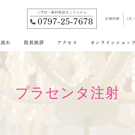
ご予約・無料相談はこちらから
0797-25-7678
診療時間
［水・
の流れ
院長挨拶
アクセス
オンラインショッ
施術から探す
お悩み
顔のお悩み
Body -ボディ-
美容皮膚科
身体のお悩み
美容外科
Facial-フェイシャル-
加齢のお悩み
美容内科
その他
プラセンタ注射