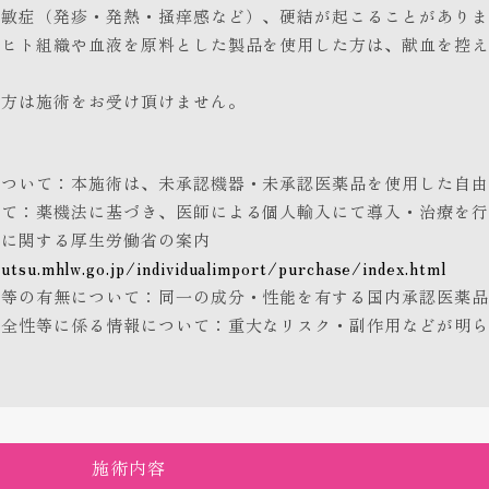
過敏症（発疹・発熱・掻痒感など）、硬結が起こることがありま
めヒト組織や血液を原料とした製品を使用した方は、献血を控え
の方は施術をお受け頂けません。
について：本施術は、未承認機器・未承認医薬品を使用した自由
いて：薬機法に基づき、医師による個人輸入にて導入・治療を行
入に関する厚生労働省の案内
utsu.mhlw.go.jp/individualimport/purchase/index.html
品等の有無について：同一の成分・性能を有する国内承認医薬品
安全性等に係る情報について：重大なリスク・副作用などが明ら
施術内容