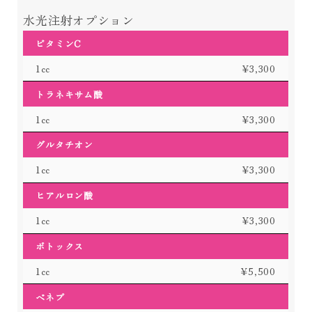
お知らせ
水光注射オプション
ビタミンC
1㏄
¥3,300
トラネキサム酸
スタッフ募集
1㏄
¥3,300
オンライン予約
グルタチオン
0797-25-7678
電話予約
1㏄
¥3,300
ヒアルロン酸
1㏄
¥3,300
ボトックス
1㏄
¥5,500
ベネブ