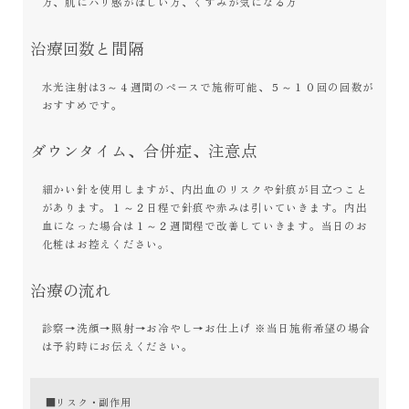
方、肌にハリ感がほしい方、くすみが気になる方
治療回数と間隔
水光注射は3～４週間のペースで施術可能、５～１０回の回数が
おすすめです。
ダウンタイム、合併症、注意点
細かい針を使用しますが、内出血のリスクや針痕が目立つこと
があります。１～２日程で針痕や赤みは引いていきます。内出
血になった場合は１～２週間程で改善していきます。当日のお
化粧はお控えください。
治療の流れ
診察→洗顔→照射→お冷やし→お仕上げ ※当日施術希望の場合
は予約時にお伝えください。
■リスク・副作用