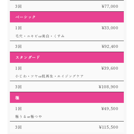
3回
¥77,000
ベーシック
1回
¥33,000
毛穴・ニキビor美白・くすみ
3回
¥92,400
スタンダード
TOP
1回
¥39,600
メニュー一覧
小じわ・ツヤor肌再生・エイジングケア
料金案内
3回
¥108,900
施術の流れ
極
院長挨拶
1回
¥49,500
アクセス
極うるor極つや
オンラインショップ
3回
¥115,500
ブログ