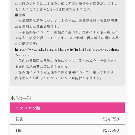
注入時の注射針による痛み。稀に赤みや発疹や掻痒感が生じるこ
とがありますが赤みは2～5日程度で治まります。
■備考
・未承認医薬品等について：本施術は、未承認機器・未承認医薬
品を使用した自由診療です。
・入手経路等について：薬機法に基づき、医師による個人輸入に
て導入・治療を行っております。 ※ご参考：個人輸入に関する厚
生労働省の案内
https://www.yakubutsu.mhlw.go.jp/individualimport/purchase
/index.html
・国内の承認医薬品等の有無について：同一の成分・性能を有す
る国内承認医薬品等はありません。
・諸外国における安全性等に係る情報について：重大なリスク・
副作用などが明らかになっていない可能性があります。
水光注射
ヒアルロン酸
初回
¥24,750
1回
¥27,500