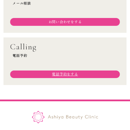
院長挨拶
メール相談
アクセス
お問い合わせをする
オンラインショップ
ブログ
お知らせ
Calling
電話予約
電話予約をする
スタッフ募集
オンライン予約
0797-25-7678
電話予約