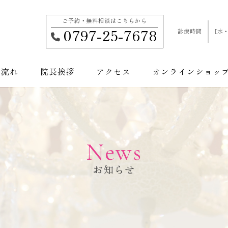
ご予約・無料相談はこちらから
0797-25-7678
診療時間
［水・
の流れ
院長挨拶
アクセス
オンラインショッ
施術から探す
お悩み
顔のお悩み
Body -ボディ-
美容皮膚科
身体のお悩み
美容外科
Facial-フェイシャル-
加齢のお悩み
美容内科
その他
News
お知らせ